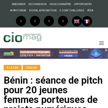
S’ABONNER
DECONNEXION
NOUS CONNAÎTRE
OPPORTUNITES
M PAY FORUM
DIGITAL AFRICAN TOUR
E.CONF CHALLENGE
ATDA
A LA UNE
TRIBUNE
Bénin : séance de pitch
pour 20 jeunes
femmes porteuses de