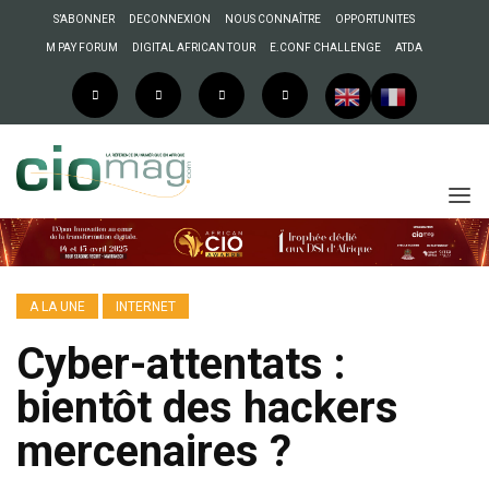
S’ABONNER
DECONNEXION
NOUS CONNAÎTRE
OPPORTUNITES
M PAY FORUM
DIGITAL AFRICAN TOUR
E.CONF CHALLENGE
ATDA
A LA UNE
INTERNET
Cyber-attentats :
bientôt des hackers
mercenaires ?