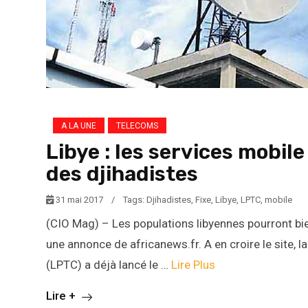
A LA UNE
TELECOMS
Libye : les services mobile 
des djihadistes
31 mai 2017
/
Tags:
Djihadistes
,
Fixe
,
Libye
,
LPTC
,
mobile
(CIO Mag) – Les populations libyennes pourront b
une annonce de africanews.fr. A en croire le site,
(LPTC) a déjà lancé le …
Lire Plus
Lire +