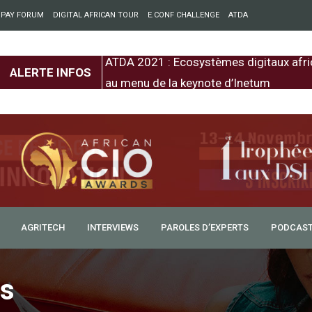
 PAY FORUM
DIGITAL AFRICAN TOUR
E.CONF CHALLENGE
ATDA
entre l’Europe et
ATDA 2021 : Ecosystèmes digitaux afri
ALERTE INFOS
au menu de la keynote d’Inetum
AGRITECH
INTERVIEWS
PAROLES D’EXPERTS
PODCAS
es