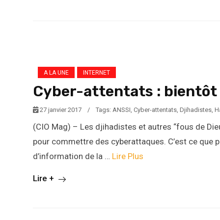
A LA UNE
INTERNET
Cyber-attentats : bientôt
27 janvier 2017
/
Tags:
ANSSI
,
Cyber-attentats
,
Djihadistes
,
H
(CIO Mag) – Les djihadistes et autres “fous de Die
pour commettre des cyberattaques. C’est ce que p
d’information de la …
Lire Plus
Lire +