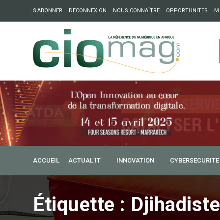
S’ABONNER
DECONNEXION
NOUS CONNAÎTRE
OPPORTUNITES
M
ation : Partech Shaker lance Chapter54 pour créer des ponts 
ique
ACCUEIL
ACTUAL’IT
INNOVATION
CYBERSECURITE
Étiquette :
Djihadist