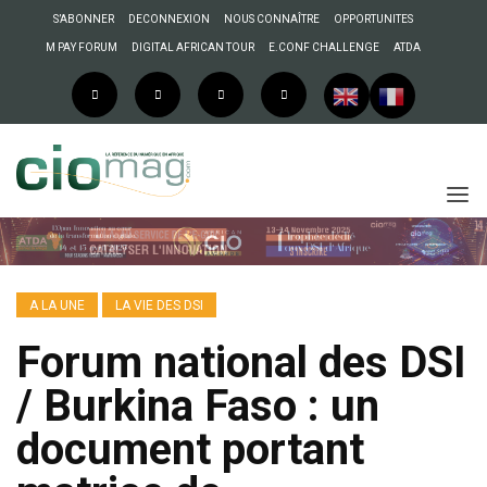
S’ABONNER
DECONNEXION
NOUS CONNAÎTRE
OPPORTUNITES
M PAY FORUM
DIGITAL AFRICAN TOUR
E.CONF CHALLENGE
ATDA
A LA UNE
LA VIE DES DSI
Forum national des DSI
/ Burkina Faso : un
document portant