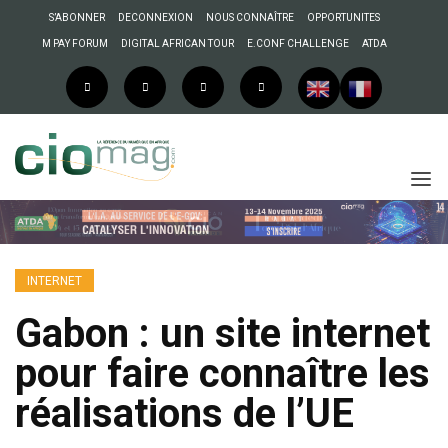
S’ABONNER
DECONNEXION
NOUS CONNAÎTRE
OPPORTUNITES
M PAY FORUM
DIGITAL AFRICAN TOUR
E.CONF CHALLENGE
ATDA
INTERNET
Gabon : un site internet
pour faire connaître les
réalisations de l’UE