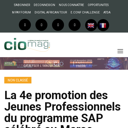
S’ABONNER
DECONNEXION
NOUS CONNAÎTRE
OPPORTUNITES
M PAY FORUM
DIGITAL AFRICAN TOUR
E.CONF CHALLENGE
ATDA
NON CLASSÉ
La 4e promotion des
Jeunes Professionnels
du programme SAP