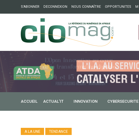
S’ABONNER
DECONNEXION
NOUS CONNAÎTRE
OPPORTUNITES
M
ation : Partech Shaker lance Chapter54 pour créer des ponts 
ique
ACCUEIL
ACTUAL’IT
INNOVATION
CYBERSECURITE
A LA UNE
TENDANCE