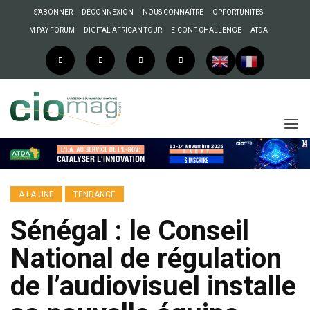
S’ABONNER
DECONNEXION
NOUS CONNAÎTRE
OPPORTUNITES
M PAY FORUM
DIGITAL AFRICAN TOUR
E.CONF CHALLENGE
ATDA
A LA UNE
TENDANCE
Sénégal : le Conseil
National de régulation
de l’audiovisuel installe