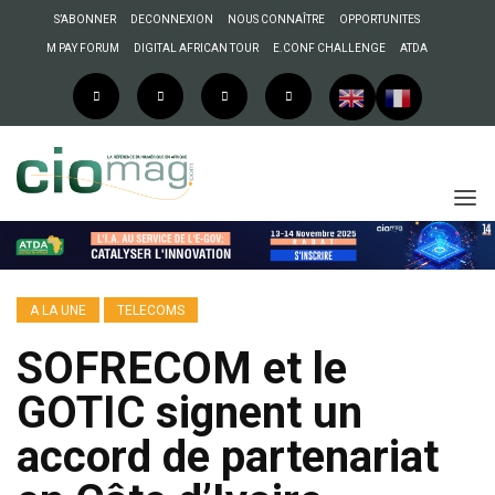
S’ABONNER
DECONNEXION
NOUS CONNAÎTRE
OPPORTUNITES
M PAY FORUM
DIGITAL AFRICAN TOUR
E.CONF CHALLENGE
ATDA
A LA UNE
TELECOMS
SOFRECOM et le
GOTIC signent un
accord de partenariat