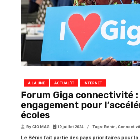
A LA UNE
ACTUAL’IT
INTERNET
Forum Giga connectivité : 
engagement pour l’accélér
écoles
By CIO MAG
19 juillet 2024
/
Tags:
Bénin
,
Connectivi
Le Bénin fait partie des pays prioritaires pour la