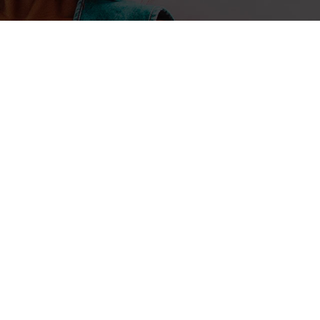
4 août 2021
La Rédaction
Edutech : les écoles internation