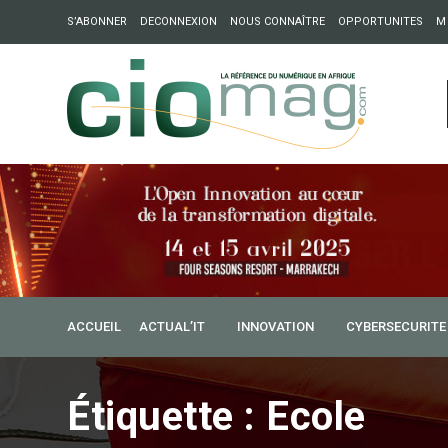
S’ABONNER
DECONNEXION
NOUS CONNAÎTRE
OPPORTUNITES
M
ation : Partech Shaker lance Chapter54 pour créer des ponts 
ique
ACCUEIL
ACTUAL’IT
INNOVATION
CYBERSECURITE
Étiquette :
Ecole