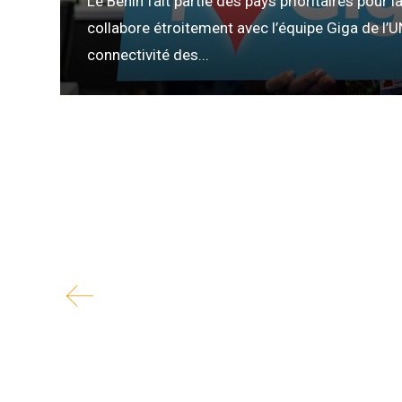
Le Bénin fait partie des pays prioritaires pour l
s
collabore étroitement avec l’équipe Giga de l’U
ariat
connectivité des...
vise