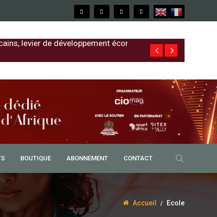
cains, levier de développement économique
Free au Sénég
TS
BOUTIQUE
ABONNEMENT
CONTACT
Accueil
Ecole