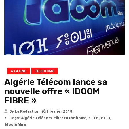
A LA UNE
TELECOMS
Algérie Télécom lance sa
nouvelle offre « IDOOM
FIBRE »
By La Rédaction
1 février 2018
/
Tags:
Algérie Télécom
,
Fiber to the home
,
FTTH
,
FTTx
,
Idoom fibre