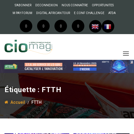
S’ABONNER
DECONNEXION
NOUS CONNAÎTRE
OPPORTUNITES
M PAY FORUM
DIGITAL AFRICAN TOUR
E.CONF CHALLENGE
ATDA
Étiquette :
FTTH
Accueil
FTTH
16 novembre 2022
Souleyman Tobias