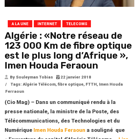
A LA UNE
INTERNET
TELECOMS
Algérie : «Notre réseau de
123 000 Km de fibre optique
est le plus long d’Afrique »,
Imen Houda Feraoun
By Souleyman Tobias
22 janvier 2018
/
Tags:
Algérie Télécom
,
fibre optique
,
FTTH
,
Imen Houda
Ferraoun
(Cio Mag) – Dans un communiqué rendu à la
presse nationale, la ministre de la Poste, des
Télécommunications, des Technologies et du
Numérique
Imen Houda Feraoun
a souligné que