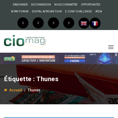
S’ABONNER
DECONNEXION
NOUS CONNAÎTRE
OPPORTUNITES
M PAY FORUM
DIGITAL AFRICAN TOUR
E.CONF CHALLENGE
ATDA
Étiquette :
Thunes
Accueil
Thunes