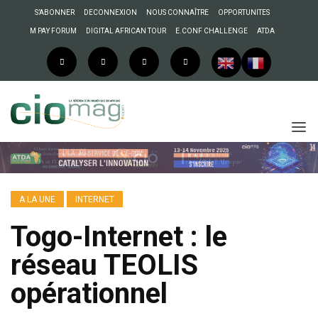
S’ABONNER
DECONNEXION
NOUS CONNAÎTRE
OPPORTUNITES
M PAY FORUM
DIGITAL AFRICAN TOUR
E.CONF CHALLENGE
ATDA
A LA UNE
INTERNET
Togo-Internet : le
réseau TEOLIS
opérationnel