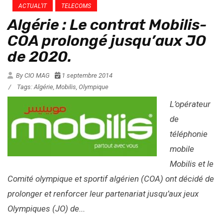
ACTUAL’IT
TELECOMS
Algérie : Le contrat Mobilis-
COA prolongé jusqu’aux JO
de 2020.
By CIO MAG
1 septembre 2014
/
Tags:
Algérie
,
Mobilis
,
Olympique
L’opérateur
de
téléphonie
mobile
Mobilis et le
Comité olympique et sportif algérien (COA) ont décidé de
prolonger et renforcer leur partenariat jusqu’aux jeux
Olympiques (JO) de...