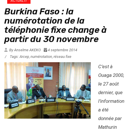
ACTUAL’IT
Burkina Faso : la
numérotation de la
téléphonie fixe change à
partir du 30 novembre
By Anselme AKEKO
4 septembre 2014
/
Tags:
Arcep
,
numérotation
,
réseau fixe
C’est à
Ouaga 2000,
le 27 août
dernier, que
l’information
a été
donnée par
Mathurin