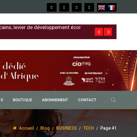
cains, levier de développement économique
Free au Sénég
TS
BOUTIQUE
ABONNEMENT
CONTACT
Accueil
Blog
BUSINESS
TECH
Page 41