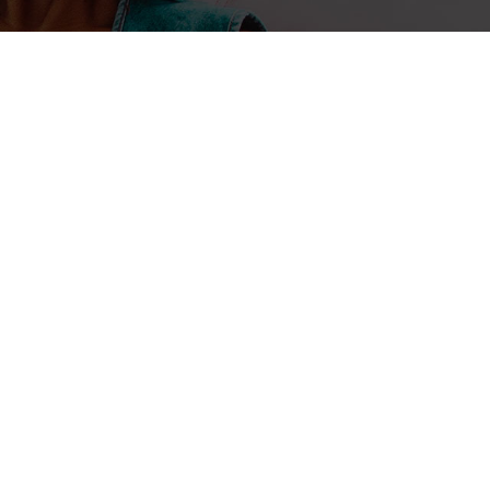
31 janvier 2022
Enock Bulonza
L’apport des startups de la Hea
système sanitaire en RDC