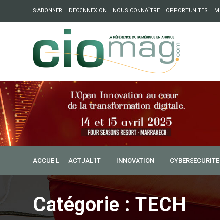
S’ABONNER
DECONNEXION
NOUS CONNAÎTRE
OPPORTUNITES
M
ation : Partech Shaker lance Chapter54 pour créer des ponts 
ique
ACCUEIL
ACTUAL’IT
INNOVATION
CYBERSECURITE
Catégorie :
TECH