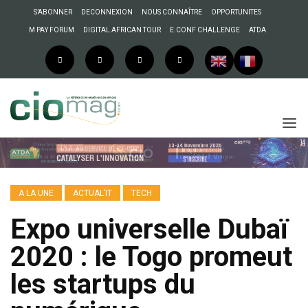
S’ABONNER
DECONNEXION
NOUS CONNAÎTRE
OPPORTUNITES
M PAY FORUM
DIGITAL AFRICAN TOUR
E.CONF CHALLENGE
ATDA
A LA UNE
ACTUAL’IT
TECH
Expo universelle Dubaï
2020 : le Togo promeut
les startups du