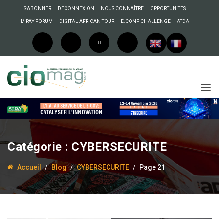
S’ABONNER
DECONNEXION
NOUS CONNAÎTRE
OPPORTUNITES
M PAY FORUM
DIGITAL AFRICAN TOUR
E.CONF CHALLENGE
ATDA
Catégorie :
CYBERSECURITE
Accueil
Blog
CYBERSECURITE
Page 21
1 septembre 2022
CIO MAG
La cybersécurité pour
les plus vulnérables :