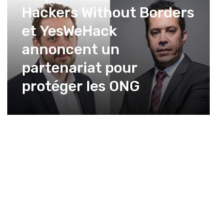
Hackers Without Borders
et YesWeHack
annoncent un
partenariat pour
protéger les ONG