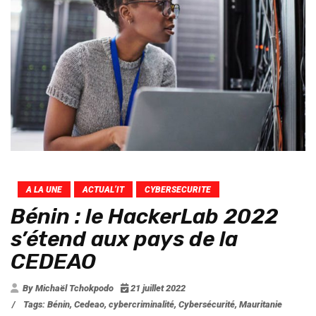
A LA UNE
ACTUAL’IT
CYBERSECURITE
Bénin : le HackerLab 2022
s’étend aux pays de la
CEDEAO
By Michaël Tchokpodo
21 juillet 2022
/
Tags:
Bénin
,
Cedeao
,
cybercriminalité
,
Cybersécurité
,
Mauritanie