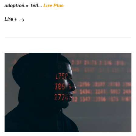
a
doption.» T
e
ll…
Lire Plus
Lire +