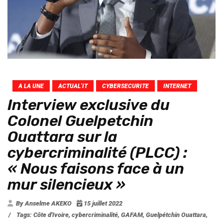
A LA UNE
ACTUAL’IT
CYBERSECURITE
INTERNET
Interview exclusive du
Colonel Guelpetchin
Ouattara sur la
cybercriminalité (PLCC) :
« Nous faisons face à un
mur silencieux »
By Anselme AKEKO
15 juillet 2022
/
Tags:
Côte d'Ivoire
,
cybercriminalité
,
GAFAM
,
Guelpétchin Ouattara
,