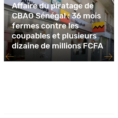
Affaire du piratage de
0
...
101
102
103
104
105
106
107
108
CBAO Sénégal : 36 mois
fermes contre les
coupables et plusieurs
dizaine de millions FCFA