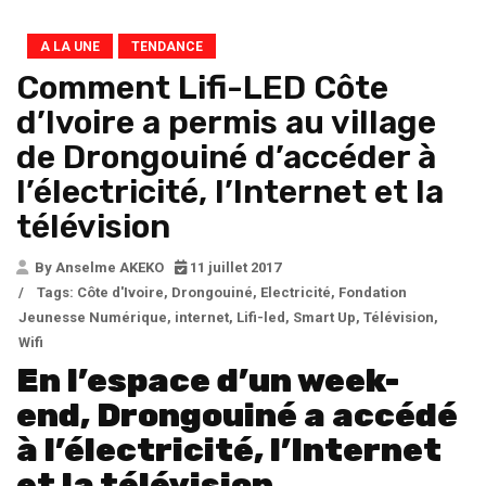
A LA UNE
TENDANCE
Comment Lifi-LED Côte
d’Ivoire a permis au village
de Drongouiné d’accéder à
l’électricité, l’Internet et la
télévision
By Anselme AKEKO
11 juillet 2017
/
Tags:
Côte d'Ivoire
,
Drongouiné
,
Electricité
,
Fondation
Jeunesse Numérique
,
internet
,
Lifi-led
,
Smart Up
,
Télévision
,
Wifi
En l’espace d’un week-
end, Drongouiné a accédé
à l’électricité, l’Internet
et la télévision.