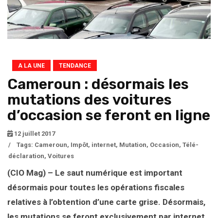
A LA UNE
TENDANCE
Cameroun : désormais les
mutations des voitures
d’occasion se feront en ligne
12 juillet 2017
/
Tags:
Cameroun
,
Impôt
,
internet
,
Mutation
,
Occasion
,
Télé-
déclaration
,
Voitures
(CIO Mag) – Le saut numérique est important
désormais pour toutes les opérations fiscales
relatives à l’obtention d’une carte grise. Désormais,
les mutations se feront exclusivement par internet.