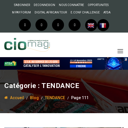
S’ABONNER
DECONNEXION
NOUS CONNAÎTRE
OPPORTUNITES
M PAY FORUM
DIGITAL AFRICAN TOUR
E.CONF CHALLENGE
ATDA
Catégorie :
TENDANCE
Accueil
Blog
TENDANCE
Page 111
24 juillet 2017
Admin