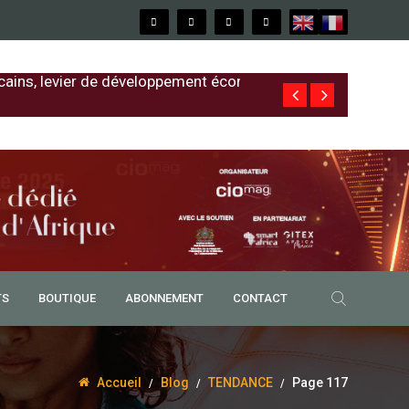
cains, levier de développement économique
Free au Sénég
TS
BOUTIQUE
ABONNEMENT
CONTACT
Accueil
Blog
TENDANCE
Page 117