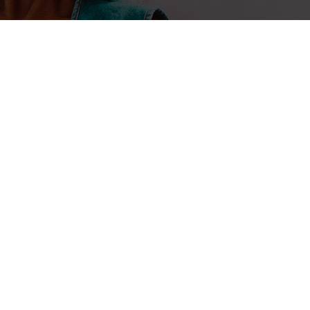
20 mars 2017
Estelle Ndedi : une combattant
de la femme par les TIC
A la tête de Womoz (Women 
Cameroun, elle travaille à 
la participation de la femm
Cameroun.
(CIO Mag) – Epouse et mère de deux enfants, Estelle...