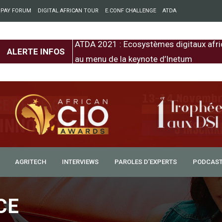
 PAY FORUM
DIGITAL AFRICAN TOUR
E.CONF CHALLENGE
ATDA
entre l’Europe et
ATDA 2021 : Ecosystèmes digitaux afri
ALERTE INFOS
au menu de la keynote d’Inetum
AGRITECH
INTERVIEWS
PAROLES D’EXPERTS
PODCAS
CE