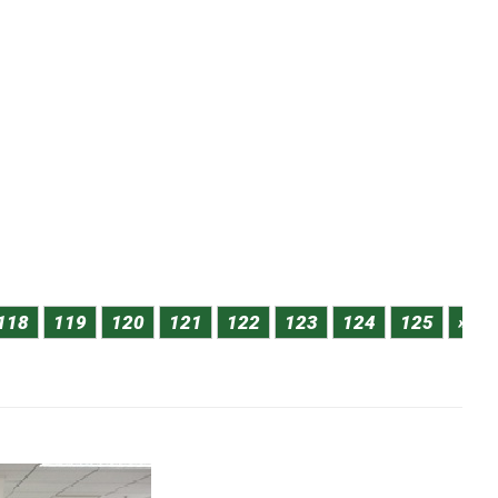
118
119
120
121
122
123
124
125
»
Pag