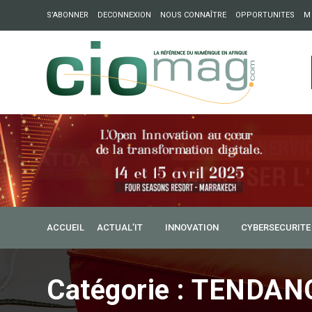
S’ABONNER
DECONNEXION
NOUS CONNAÎTRE
OPPORTUNITES
M
ation : Partech Shaker lance Chapter54 pour créer des ponts 
ique
ACCUEIL
ACTUAL’IT
INNOVATION
CYBERSECURITE
Catégorie :
TENDAN