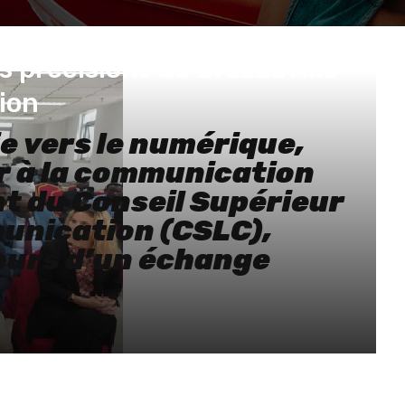
es précisions de Brazzaville
ion
ie vers le numérique,
er à la communication
nt du Conseil Supérieur
munication (CSLC),
cours d’un échange