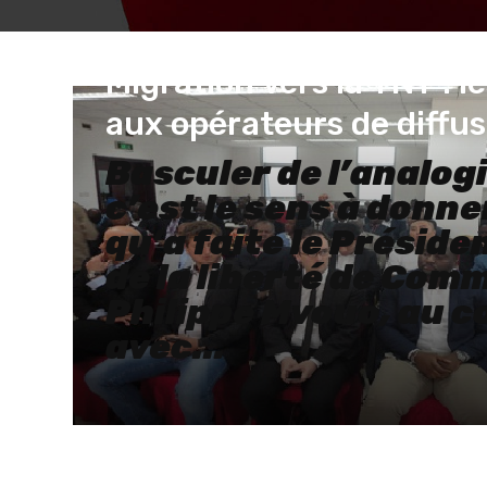
20 mars 2017
Administrateur
Migration vers la TNT : l
aux opérateurs de diffus
Basculer de l’analog
on
c’est le sens à donn
qu’a faite le Préside
de la liberté de Com
Philippe Mvouo, au 
de
avec...
au