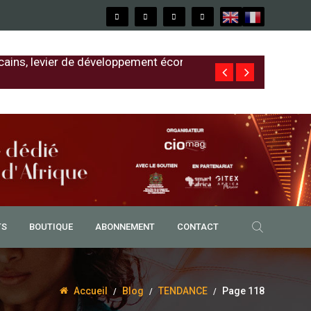
cains, levier de développement économique
Free au Sénég
TS
BOUTIQUE
ABONNEMENT
CONTACT
Accueil
Blog
TENDANCE
Page 118