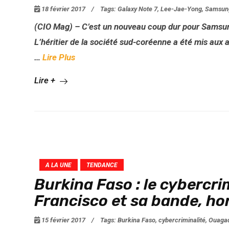
18 février 2017
/
Tags:
Galaxy Note 7
,
Lee-Jae-Yong
,
Samsung
(CIO Mag) – C’est un nouveau coup dur pour Samsung
L’héritier de la société sud-coréenne a été mis aux
…
Lire Plus
Lire +
A LA UNE
TENDANCE
Burkina Faso : le cybercr
Francisco et sa bande, hor
15 février 2017
/
Tags:
Burkina Faso
,
cybercriminalité
,
Ouaga