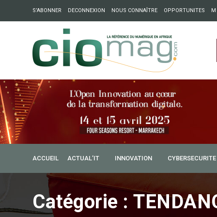
S’ABONNER
DECONNEXION
NOUS CONNAÎTRE
OPPORTUNITES
M
ation : Partech Shaker lance Chapter54 pour créer des ponts 
ique
27 février 2017
ACCUEIL
ACTUAL’IT
INNOVATION
CYBERSECURITE
Cameroun / TIC : les jeu
langues maternelles
Catégorie :
TENDAN