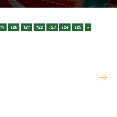
élébrée au Cameroun le 11 février dernier a laissé
tous les coins du Cameroun, d’après le discours...
19
120
121
122
123
124
125
»