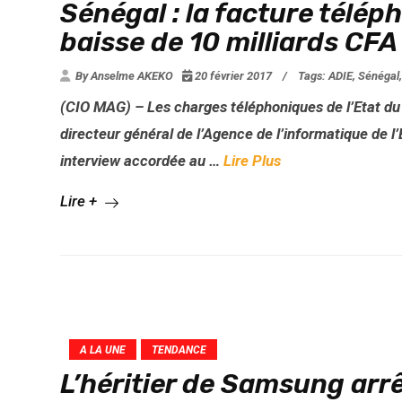
Sénégal : la facture télép
baisse de 10 milliards CFA
By Anselme AKEKO
20 février 2017
/
Tags:
ADIE
,
Sénégal
(CIO MAG) – Les charges téléphoniques de l’Etat d
directeur général de l’Agence de l’informatique de 
interview accordée au …
Lire Plus
Lire +
A LA UNE
TENDANCE
L’héritier de Samsung arr