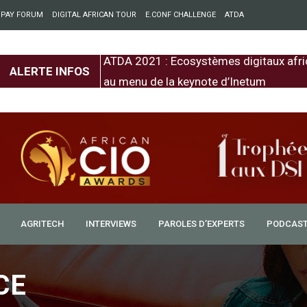
 PAY FORUM
DIGITAL AFRICAN TOUR
E.CONF CHALLENGE
ATDA
entre l’Europe et
ATDA 2021 : Ecosystèmes digitaux afri
ALERTE INFOS
au menu de la keynote d’Inetum
AGRITECH
INTERVIEWS
PAROLES D’EXPERTS
PODCAS
nes face à l’épreuve des
CE