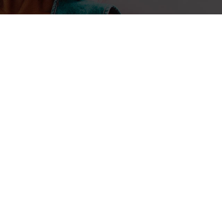
27 février 2017
Sécurité informatique : attenti
obsolètes
(CIO Mag) – Les logiciels périmés constituent un sérieux d
est des Echos. Nos confrères expliquent certains éditeurs n
leur logiciel précédent et les oublient...