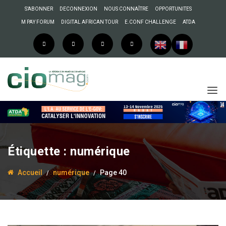
S’ABONNER
DECONNEXION
NOUS CONNAÎTRE
OPPORTUNITES
M PAY FORUM
DIGITAL AFRICAN TOUR
E.CONF CHALLENGE
ATDA
Étiquette :
numérique
Accueil
numérique
Page 40