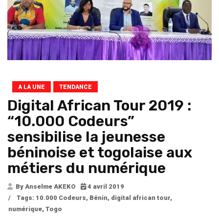
A LA UNE
TENDANCE
Digital African Tour 2019 :
“10.000 Codeurs”
sensibilise la jeunesse
béninoise et togolaise aux
métiers du numérique
By Anselme AKEKO
4 avril 2019
/
Tags:
10.000 Codeurs
,
Bénin
,
digital african tour
,
numérique
,
Togo