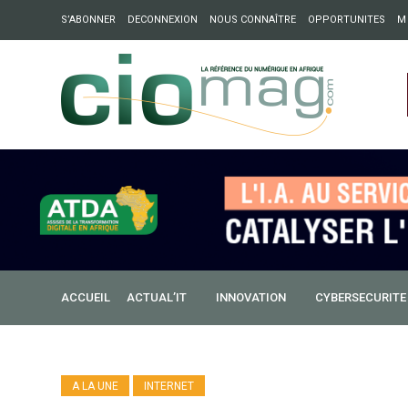
S’ABONNER
DECONNEXION
NOUS CONNAÎTRE
OPPORTUNITES
M
ation : Partech Shaker lance Chapter54 pour créer des ponts 
ique
ACCUEIL
ACTUAL’IT
INNOVATION
CYBERSECURITE
A LA UNE
INTERNET