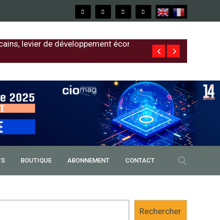
cains, levier de développement économique
Free au Sénég
TS
BOUTIQUE
ABONNEMENT
CONTACT
Rechercher