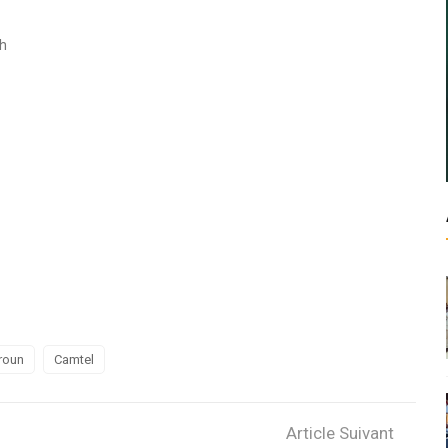
ch
roun
Camtel
Article Suivant