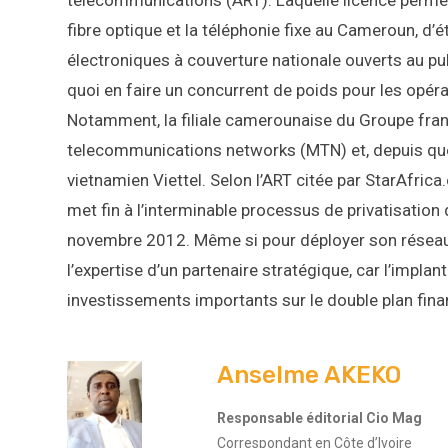
télécommunications (ART). Laquelle licence permet
fibre optique et la téléphonie fixe au Cameroun, d’
électroniques à couverture nationale ouverts au pub
quoi en faire un concurrent de poids pour les opér
Notamment, la filiale camerounaise du Groupe fran
telecommunications networks (MTN) et, depuis quel
vietnamien Viettel. Selon l’ART citée par StarAfri
met fin à l’interminable processus de privatisation
novembre 2012. Même si pour déployer son réseau mo
l’expertise d’un partenaire stratégique, car l’impl
investissements importants sur le double plan fina
Anselme AKEKO
Responsable éditorial Cio Mag
Correspondant en Côte d’Ivoire