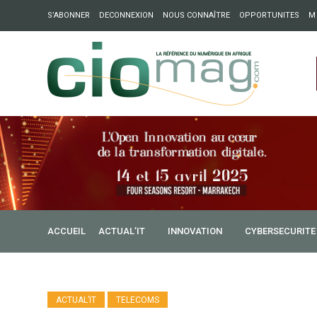
S’ABONNER
DECONNEXION
NOUS CONNAÎTRE
OPPORTUNITES
M
ation : Partech Shaker lance Chapter54 pour créer des ponts 
ique
ACCUEIL
ACTUAL’IT
INNOVATION
CYBERSECURITE
ACTUAL’IT
TELECOMS