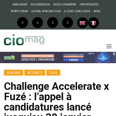
S’ABONNER
DECONNEXION
NOUS CONNAÎTRE
OPPORTUNITES
M PAY FORUM
DIGITAL AFRICAN TOUR
E.CONF CHALLENGE
ATDA
A LA UNE
ACTUAL’IT
TECH
Challenge Accelerate x
Fuzé : l’appel à
candidatures lancé