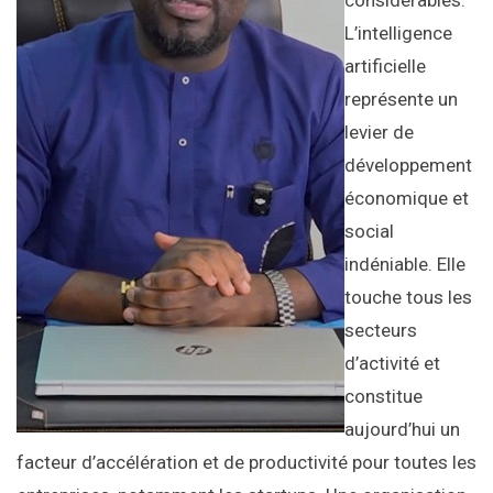
considérables.
L’intelligence
artificielle
représente un
levier de
développement
économique et
social
indéniable. Elle
touche tous les
secteurs
d’activité et
constitue
aujourd’hui un
facteur d’accélération et de productivité pour toutes les