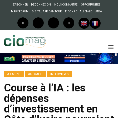
S’ABONNER
DECONNEXION
NOUS CONNAÎTRE
OPPORTUNITES
M PAY FORUM
DIGITAL AFRICAN TOUR
E.CONF CHALLENGE
ATDA
A LA UNE
ACTUAL’IT
INTERVIEWS
Course à l’IA : les
dépenses
d’investissement en