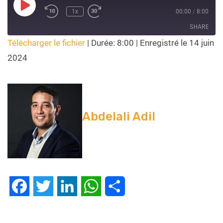
1x
00:00
/
8:00
SHARE
Télécharger le fichier
|
Durée: 8:00
|
Enregistré le 14 juin
SHARE
2024
LINK
EMBED
Abdelali Adil
Facebook
Twitter
LinkedIn
WhatsApp
Partager