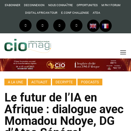
S’ABONNER
DECONNEXION
NOUS CONNAÎTRE
OPPORTUNITES
M PAY FORUM
DIGITAL AFRICAN TOUR
E.CONF CHALLENGE
ATDA
A LA UNE
ACTUAL’IT
DECRYPTE
PODCASTS
Le futur de l’IA en
Afrique : dialogue avec
Momadou Ndoye, DG