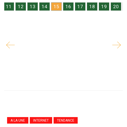
11
12
13
14
15
16
17
18
19
20
A LA UNE
INTERNET
TENDANCE