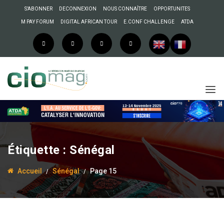
S’ABONNER
DECONNEXION
NOUS CONNAÎTRE
OPPORTUNITES
M PAY FORUM
DIGITAL AFRICAN TOUR
E.CONF CHALLENGE
ATDA
25 juin 2019
La Rédaction
Sénégal –
Dématérialisation des
Étiquette :
Sénégal
procédures
administratives : l’ADIE
Accueil
Sénégal
Page 15
en atelier, mercredi