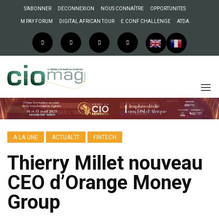
S’ABONNER
DECONNEXION
NOUS CONNAÎTRE
OPPORTUNITES
M PAY FORUM
DIGITAL AFRICAN TOUR
E.CONF CHALLENGE
ATDA
A LA UNE
ACTUAL’IT
FINTECH
Thierry Millet nouveau
CEO d’Orange Money
Group