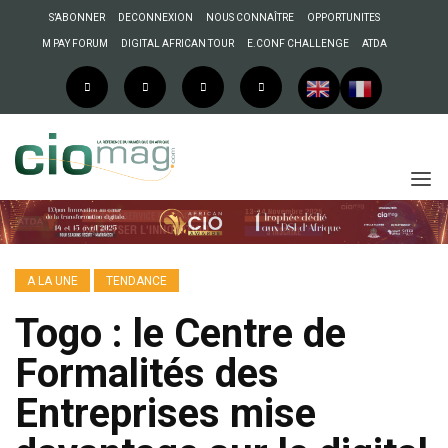
S’ABONNER
DECONNEXION
NOUS CONNAÎTRE
OPPORTUNITES
M PAY FORUM
DIGITAL AFRICAN TOUR
E.CONF CHALLENGE
ATDA
A LA UNE
TENDANCE
Togo : le Centre de
Formalités des
Entreprises mise