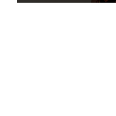
dé
es