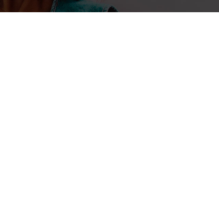
9 mars 2017
Habsatou Nadja Kalkaba : l’inf
dévouée aux causes perdues
A l’occasion de la journée m
femme, mardi 8 mars 2017,
de mettre à l’honneur les 
l’écosystème numérique afr
en charge de l’économie n