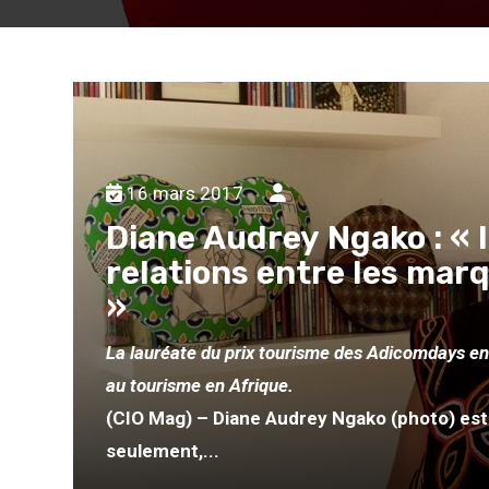
16 mars 2017
Diane Audrey Ngako : « I
relations entre les ma
»
dé
La lauréate du prix tourisme des Adicomdays en 
au tourisme en Afrique.
(CIO Mag) – Diane Audrey Ngako (photo) est
es
seulement,...