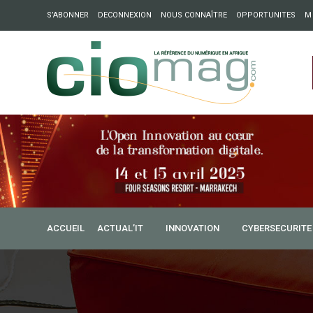
S’ABONNER
DECONNEXION
NOUS CONNAÎTRE
OPPORTUNITES
M
2021 : Ecosystèmes digitaux africains, levier de dévelop
nu de la keynote d’Inetum
ACCUEIL
ACTUAL’IT
INNOVATION
CYBERSECURITE