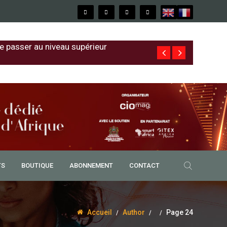
e passer au niveau supérieur
Bénin – Mobile
TS
BOUTIQUE
ABONNEMENT
CONTACT
Accueil
Author
Page 24