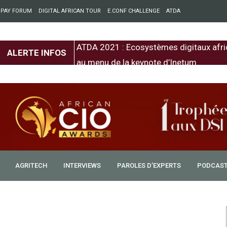
 PAY FORUM
DIGITAL AFRICAN TOUR
E.CONF CHALLENGE
ATDA
entre l’Europe et
ATDA 2021 : Ecosystèmes digitaux afri
ALERTE INFOS
au menu de la keynote d’Inetum
AGRITECH
INTERVIEWS
PAROLES D’EXPERTS
PODCAS