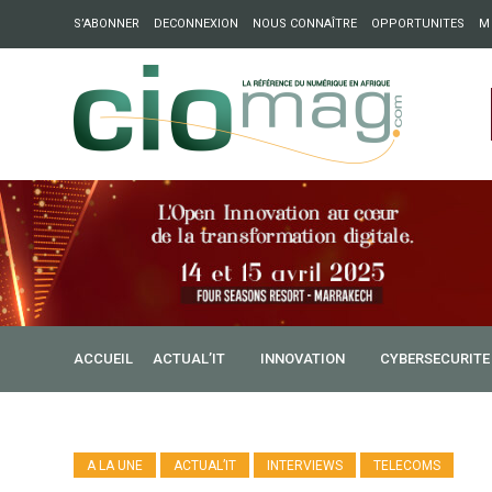
S’ABONNER
DECONNEXION
NOUS CONNAÎTRE
OPPORTUNITES
M
ation : Partech Shaker lance Chapter54 pour créer des ponts 
ique
ACCUEIL
ACTUAL’IT
INNOVATION
CYBERSECURITE
A LA UNE
ACTUAL’IT
INTERVIEWS
TELECOMS