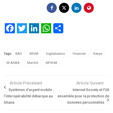
Facebook
Twitter
LinkedIn
WhatsApp
Partager
Tags:
BAD
BRVM
Digitalisation
Financier
Kenya
M-AKIBA
Marché
MFW4A
Article Précédant
Article Suivant
Systèmes d’argent mobile :
Internet Society et l’UA
l’interopérabilité débarque au
ensemble pour la protection de
Ghana
données personnelles