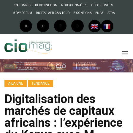
S’ABONNER
DECONNEXION
NOUS CONNAÎTRE
OPPORTUNITES
M PAY FORUM
DIGITAL AFRICAN TOUR
E.CONF CHALLENGE
ATDA
A LA UNE
TENDANCE
Digitalisation des
marchés de capitaux
africains : l’expérience