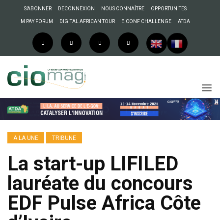
S’ABONNER
DECONNEXION
NOUS CONNAÎTRE
OPPORTUNITES
M PAY FORUM
DIGITAL AFRICAN TOUR
E.CONF CHALLENGE
ATDA
A LA UNE
TRIBUNE
La start-up LIFILED
lauréate du concours
EDF Pulse Africa Côte