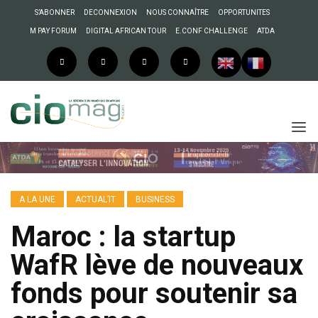
S’ABONNER
DECONNEXION
NOUS CONNAÎTRE
OPPORTUNITES
M PAY FORUM
DIGITAL AFRICAN TOUR
E.CONF CHALLENGE
ATDA
A LA UNE
ACTUAL’IT
BUSINESS
Maroc : la startup
WafR lève de nouveaux
fonds pour soutenir sa