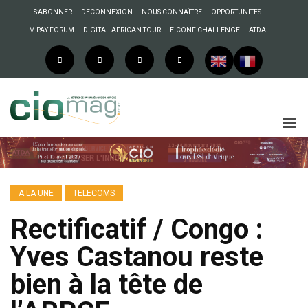
S’ABONNER
DECONNEXION
NOUS CONNAÎTRE
OPPORTUNITES
M PAY FORUM
DIGITAL AFRICAN TOUR
E.CONF CHALLENGE
ATDA
A LA UNE
TELECOMS
Rectificatif / Congo :
Yves Castanou reste
bien à la tête de