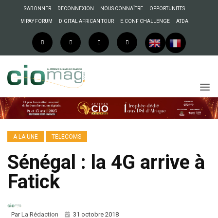
S’ABONNER
DECONNEXION
NOUS CONNAÎTRE
OPPORTUNITES
M PAY FORUM
DIGITAL AFRICAN TOUR
E.CONF CHALLENGE
ATDA
A LA UNE
TELECOMS
Sénégal : la 4G arrive à
Fatick
Par
La Rédaction
31 octobre 2018