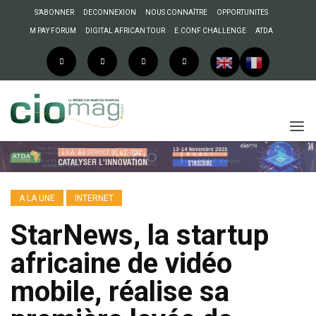
S’ABONNER
DECONNEXION
NOUS CONNAÎTRE
OPPORTUNITES
M PAY FORUM
DIGITAL AFRICAN TOUR
E.CONF CHALLENGE
ATDA
A LA UNE
INTERNET
StarNews, la startup
africaine de vidéo
mobile, réalise sa