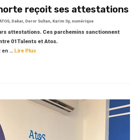
horte reçoit ses attestations
ATOS
,
Dakar
,
Deror Sultan
,
Karim Sy
,
numérique
leurs attestations. Ces parchemins sanctionnent
ntre 01Talents et Atos.
t en …
Lire Plus