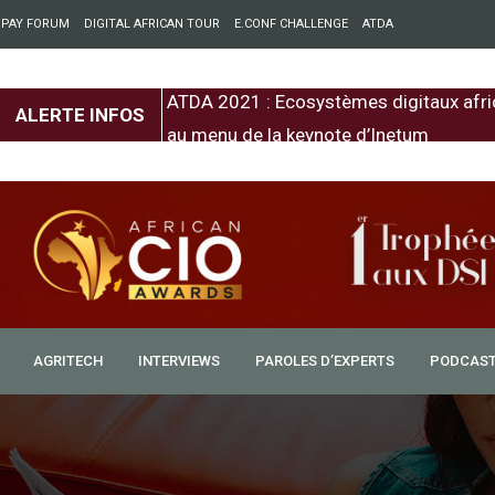
 PAY FORUM
DIGITAL AFRICAN TOUR
E.CONF CHALLENGE
ATDA
entre l’Europe et
ATDA 2021 : Ecosystèmes digitaux afri
ALERTE INFOS
au menu de la keynote d’Inetum
AGRITECH
INTERVIEWS
PAROLES D’EXPERTS
PODCAS