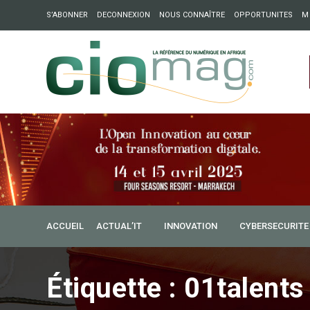
S’ABONNER
DECONNEXION
NOUS CONNAÎTRE
OPPORTUNITES
M
ation : Partech Shaker lance Chapter54 pour créer des ponts 
ique
ACCUEIL
ACTUAL’IT
INNOVATION
CYBERSECURITE
Étiquette :
01talents