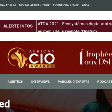
 PAY FORUM
DIGITAL AFRICAN TOUR
E.CONF CHALLENGE
ATDA
entre l’Europe et
ATDA 2021 : Ecosystèmes digitaux afri
ALERTE INFOS
au menu de la keynote d’Inetum
AGRITECH
INTERVIEWS
PAROLES D’EXPERTS
PODCAS
ed