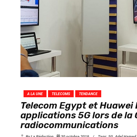
A LA UNE
TELECOMS
TENDANCE
Telecom Egypt et Huawei 
applications 5G lors de l
radiocommunications
By La Rédaction
30 octobre 2019
/
Tags:
5G
,
Adel Hamed