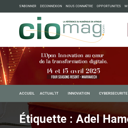
S’ABONNER
DECONNEXION
NOUS CONNAÎTRE
OPPORTUNITES
M
ation : Partech Shaker lance Chapter54 pour créer des ponts 
ique
ACCUEIL
ACTUAL’IT
INNOVATION
CYBERSECURITE
Étiquette :
Adel Ham