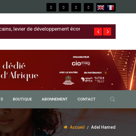
cains, levier de développement économique
Free au Sénég
TS
BOUTIQUE
ABONNEMENT
CONTACT
Accueil
Adel Hamed