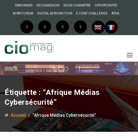
S’ABONNER
DECONNEXION
NOUS CONNAÎTRE
OPPORTUNITES
M PAY FORUM
DIGITAL AFRICAN TOUR
E.CONF CHALLENGE
ATDA
Étiquette :
“Afrique Médias
Cybersécurité”
Accueil
“Afrique Médias Cybersécurité”