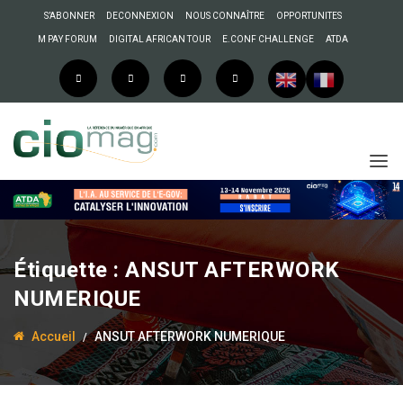
S’ABONNER
DECONNEXION
NOUS CONNAÎTRE
OPPORTUNITES
M PAY FORUM
DIGITAL AFRICAN TOUR
E.CONF CHALLENGE
ATDA
30 juillet 2018
Anselme AKEKO
« L’Afrique doit penser
Étiquette :
ANSUT AFTERWORK
son futur en intégrant le
NUMERIQUE
numérique », Karim Sy à
l’ANSUT AFTERWORK
Accueil
ANSUT AFTERWORK NUMERIQUE
NUMERIQUE