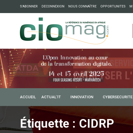
S’ABONNER
DECONNEXION
NOUS CONNAÎTRE
OPPORTUNITES
M
ation : Partech Shaker lance Chapter54 pour créer des ponts 
ique
ACCUEIL
ACTUAL’IT
INNOVATION
CYBERSECURITE
Étiquette :
CIDRP