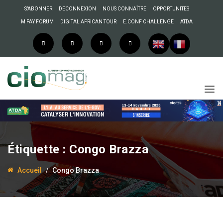
S’ABONNER
DECONNEXION
NOUS CONNAÎTRE
OPPORTUNITES
M PAY FORUM
DIGITAL AFRICAN TOUR
E.CONF CHALLENGE
ATDA
21 mars 2021
La Rédaction
Étiquette :
Congo Brazza
Congo Brazzaville :
Internet indisponible ce
Accueil
Congo Brazza
dimanche