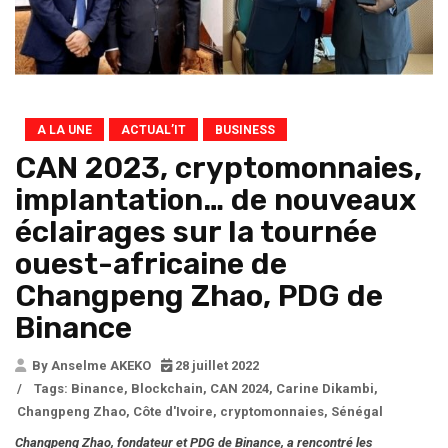
A LA UNE
ACTUAL’IT
BUSINESS
CAN 2023, cryptomonnaies,
implantation… de nouveaux
éclairages sur la tournée
ouest-africaine de
Changpeng Zhao, PDG de
Binance
By Anselme AKEKO
28 juillet 2022
/
Tags:
Binance
,
Blockchain
,
CAN 2024
,
Carine Dikambi
,
Changpeng Zhao
,
Côte d'Ivoire
,
cryptomonnaies
,
Sénégal
Changpeng Zhao, fondateur et PDG de Binance, a rencontré les