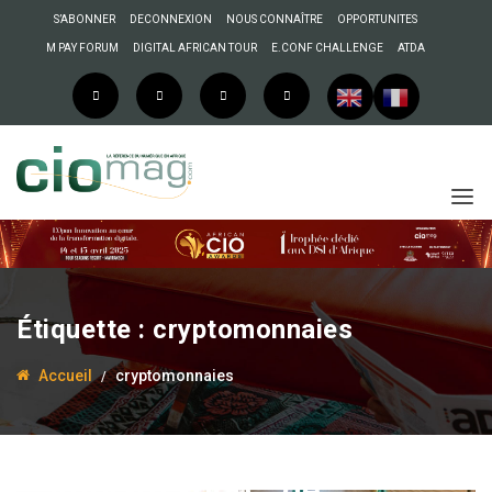
S’ABONNER
DECONNEXION
NOUS CONNAÎTRE
OPPORTUNITES
M PAY FORUM
DIGITAL AFRICAN TOUR
E.CONF CHALLENGE
ATDA
Étiquette :
cryptomonnaies
28 juillet 2022
Anselme AKEKO
Accueil
cryptomonnaies
CAN 2023,
cryptomonnaies,
implantation… de