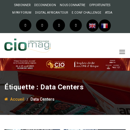
S’ABONNER
DECONNEXION
NOUS CONNAÎTRE
OPPORTUNITES
M PAY FORUM
DIGITAL AFRICAN TOUR
E.CONF CHALLENGE
ATDA
Étiquette :
Data Centers
Accueil
Data Centers
27 janvier 2025
Enock Bulonza