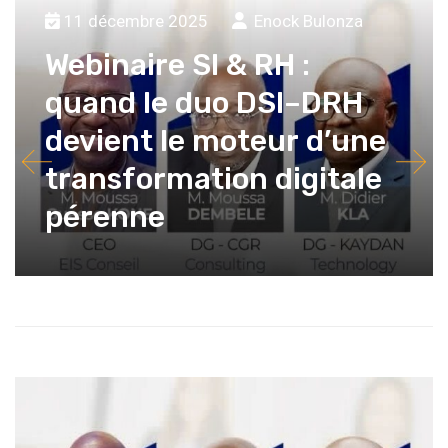
11 décembre 2025
Enock Bulonza
Webinaire SI & RH :
quand le duo DSI–DRH
devient le moteur d’une
transformation digitale
pérenne