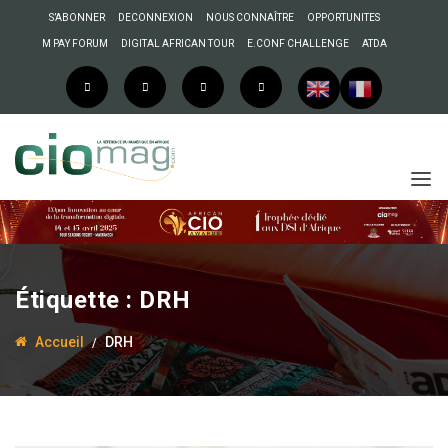
S’ABONNER
DECONNEXION
NOUS CONNAÎTRE
OPPORTUNITES
M PAY FORUM
DIGITAL AFRICAN TOUR
E.CONF CHALLENGE
ATDA
Étiquette :
DRH
Accueil
DRH