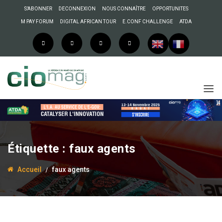
S’ABONNER
DECONNEXION
NOUS CONNAÎTRE
OPPORTUNITES
M PAY FORUM
DIGITAL AFRICAN TOUR
E.CONF CHALLENGE
ATDA
8 décembre 2014
Administrateur
Côte d’Ivoire : de faux
Étiquette :
faux agents
agents de lutte contre la
cybercriminalité
Accueil
faux agents
sévissent