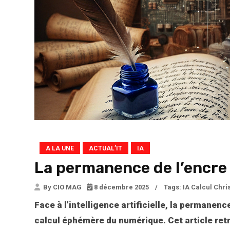
A LA UNE
ACTUAL’IT
IA
La permanence de l’encre
By CIO MAG
8 décembre 2025
/
Tags:
IA Calcul Chr
Face à l’intelligence artificielle, la permanenc
calcul éphémère du numérique. Cet article retr