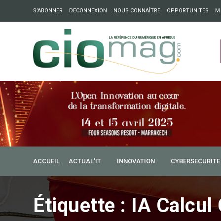
S’ABONNER
DECONNEXION
NOUS CONNAÎTRE
OPPORTUNITES
M
ation : Partech Shaker lance Chapter54 pour créer des ponts 
ique
ACCUEIL
ACTUAL’IT
INNOVATION
CYBERSECURITE
Étiquette :
IA Calcul