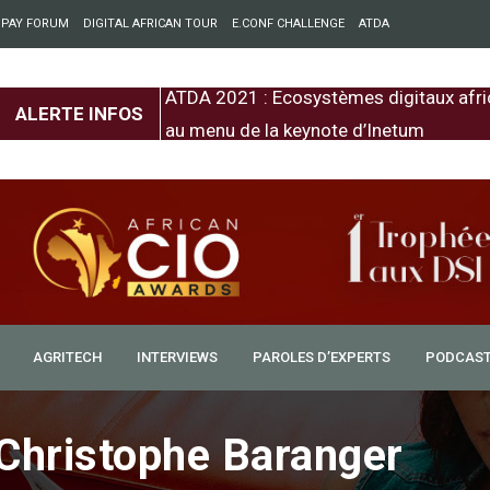
 PAY FORUM
DIGITAL AFRICAN TOUR
E.CONF CHALLENGE
ATDA
entre l’Europe et
ATDA 2021 : Ecosystèmes digitaux afri
ALERTE INFOS
au menu de la keynote d’Inetum
AGRITECH
INTERVIEWS
PAROLES D’EXPERTS
PODCAS
 Christophe Baranger