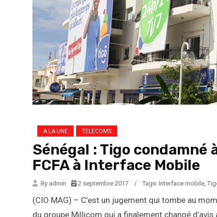
A LA UNE
TELECOMS
Sénégal : Tigo condamné à
FCFA à Interface Mobile
By admin
2 septembre 2017
/
Tags:
Interface mobile
,
Tig
(CIO MAG) – C’est un jugement qui tombe au momen
du groupe Millicom qui a finalement changé d’avis a