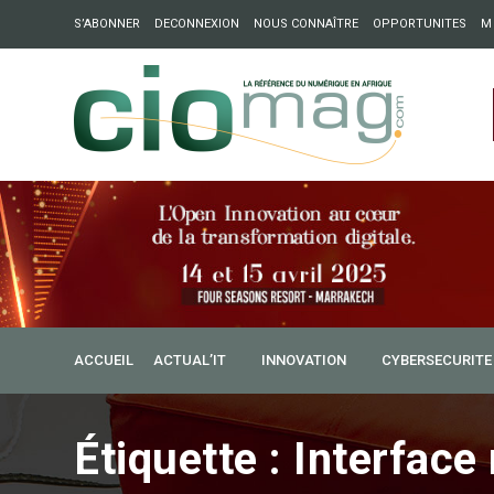
S’ABONNER
DECONNEXION
NOUS CONNAÎTRE
OPPORTUNITES
M
ation : Partech Shaker lance Chapter54 pour créer des ponts 
ique
ACCUEIL
ACTUAL’IT
INNOVATION
CYBERSECURITE
Étiquette :
Interface