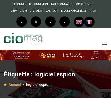
S’ABONNER
DECONNEXION
NOUS CONNAÎTRE
OPPORTUNITES
M PAY FORUM
DIGITAL AFRICAN TOUR
E.CONF CHALLENGE
ATDA
Étiquette :
logiciel espion
Accueil
logiciel espion